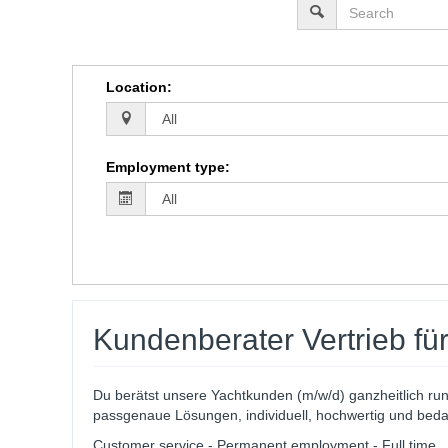
Location
:
Employment type
:
Kundenberater Vertrieb fü
Du berätst unsere Yachtkunden (m/w/d) ganzheitlich ru
passgenaue Lösungen, individuell, hochwertig und bedar
Customer service - Permanent employment - Full time