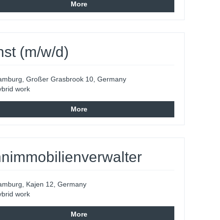
More
st (m/w/d)
amburg, Großer Grasbrook 10, Germany
brid work
More
hnimmobilienverwalter
amburg, Kajen 12, Germany
brid work
More