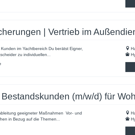
herungen | Vertrieb im Außendien
e Kunden im Yachtbereich Du berätst Eigner,
H
cheider zu individuellen...
Hy
e
r Bestandskunden (m/w/d) für Wo
 Ableitung geeigneter Maßnahmen Vor- und
H
en in Bezug auf die Themen...
Hy