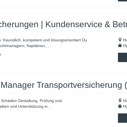
cherungen | Kundenservice & Bet
n: freundlich, kompetent und lösungsorientiert Du
H
achtmanagern, Kapitänen,...
Hy
e
 Manager Transportversicherung 
 Schäden Gestaltung, Prüfung und
H
iken und Unterstützung in...
Hy