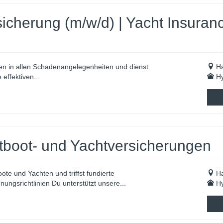
cherung (m/w/d) | Yacht Insuranc
en in allen Schaden­angelegen­heiten und dienst
H
effektiven...
Hy
rtboot- und Yachtversicherungen
ote und Yachten und triffst fundierte
H
ngsrichtlinien Du unterstützt unsere...
Hy