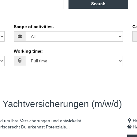
Search
Scope of activities
:
Ca
Working time
:
r Yachtversicherungen (m/w/d)
nd um ihre Versicherungen und entwickelst
H
fsgerecht Du erkennst Potenziale...
Hy